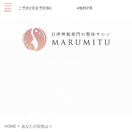
ご予約(完全予約制)
※無料P有
女性専用の整体サロンです
あなたの症状は？
ご予約について
アクセス
ブログ
プロフィール
改善症例
料金案内
施術の流れ
自律神経専門整体サロンMARUMITU
HOME
>
あなたの症状は
>